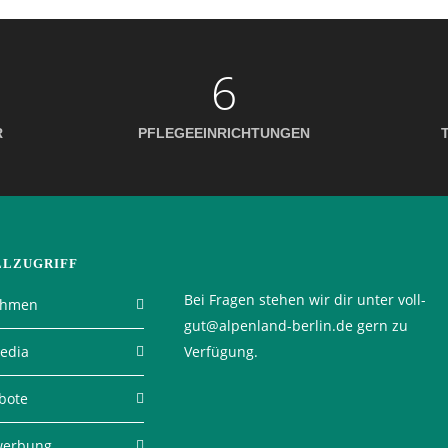
6
R
PFLEGEEINRICHTUNGEN
LLZUGRIFF
Bei Fragen stehen wir dir unter voll-
ehmen
gut@alpenland-berlin.de gern zu
Media
Verfügung.
bote
werbung