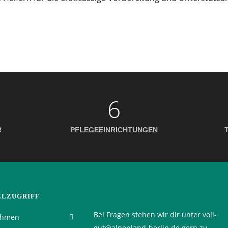
6
R
PFLEGEEINRICHTUNGEN
LLZUGRIFF
Bei Fragen stehen wir dir unter voll-
ehmen
gut@alpenland-berlin.de gern zu