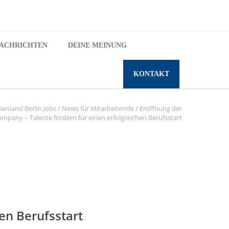
ACHRICHTEN
DEINE MEINUNG
KONTAKT
penland Berlin Jobs
/
News für Mitarbeitende
/
Eröffnung der
ompany – Talente fördern für einen erfolgreichen Berufsstart
en Berufsstart