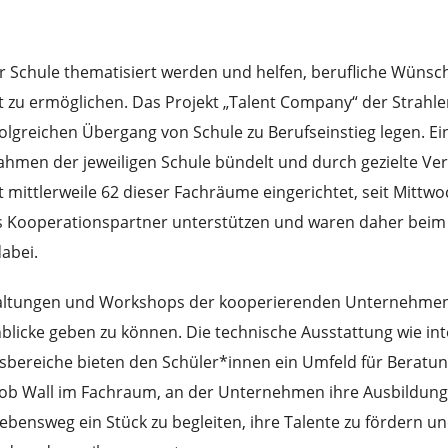
der Schule thematisiert werden und helfen, berufliche Wüns
t zu ermöglichen. Das Projekt „Talent Company“ der Strahl
olgreichen Übergang von Schule zu Berufseinstieg legen. Ei
hmen der jeweiligen Schule bündelt und durch gezielte Ve
t mittlerweile 62 dieser Fachräume eingerichtet, seit Mittw
Kooperationspartner unterstützen und waren daher beim fei
dabei.
altungen und Workshops der kooperierenden Unternehmen ge
blicke geben zu können. Die technische Ausstattung wie in
hsbereiche bieten den Schüler*innen ein Umfeld für Beratu
 Job Wall im Fachraum, an der Unternehmen ihre Ausbildun
ebensweg ein Stück zu begleiten, ihre Talente zu fördern un