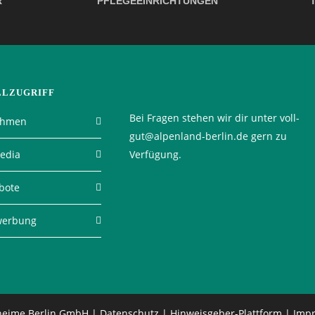
R
PFLEGEEINRICHTUNGEN
LLZUGRIFF
Bei Fragen stehen wir dir unter voll-
ehmen
gut@alpenland-berlin.de gern zu
Media
Verfügung.
bote
werbung
eheime Berlin GmbH |
Datenschutz
|
Hinweisgeber-Plattform
|
Imp