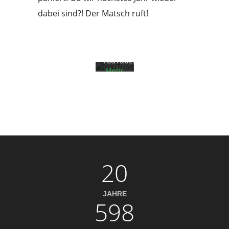
des
Videos
dabei sind?! Der Matsch ruft!
akzeptieren
Sie die
Datenschutzerklärung
von
YouTube.
Mehr
erfahren
Video
laden
YouTube
immer
entsperren
20
JAHRE
598